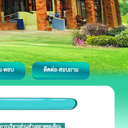
ม-ตอบ
ติดต่อ-สอบถาม
์การบริหารส่วนตำบลลาดตะเคียน