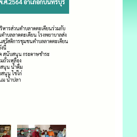
.ศ.2564 อำเภอกบินทร์บุรี
รบริหารส่วนตำบลาดตะเคียนร่วมกับ
่วนตำบลลาดตะเคียน โรงพยาบาลส่ง
นสวัสดิการชุมชนตำบลลาดตะเคียน
งนี้
จำกัด สนับสนุน กระดาษชำระ
ถั่วเหลือง
สนุน น้ำดื่ม
บสนุน ไข่ไก่
 นม น้ำปลา